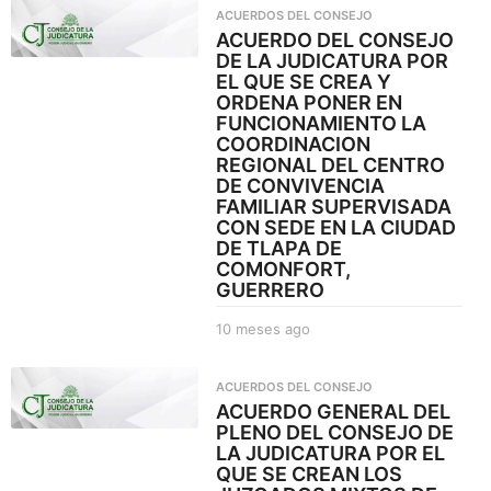
ñ
o
ACUERDOS DEL CONSEJO
o
ACUERDO DEL CONSEJO
s
DE LA JUDICATURA POR
a
EL QUE SE CREA Y
g
ORDENA PONER EN
o
FUNCIONAMIENTO LA
COORDINACION
REGIONAL DEL CENTRO
DE CONVIVENCIA
FAMILIAR SUPERVISADA
CON SEDE EN LA CIUDAD
DE TLAPA DE
COMONFORT,
GUERRERO
10 meses ago
1
0
m
ACUERDOS DEL CONSEJO
e
ACUERDO GENERAL DEL
s
PLENO DEL CONSEJO DE
e
LA JUDICATURA POR EL
s
QUE SE CREAN LOS
a