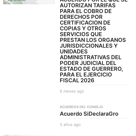
AUTORIZAN TARIFAS
s
PARA EL COBRO DE
a
DERECHOS POR
g
CERTIFICACION DE
o
COPIAS Y OTROS
SERVICIOS QUE
PRESTAN LOS ORGANOS
JURISDICCIONALES Y
UNIDADES
ADMINISTRATIVAS DEL
PODER JUDICIAL DEL
ESTADO DE GUERRERO,
PARA EL EJERCICIO
FISCAL 2026
6 meses ago
6
m
e
ACUERDOS DEL CONSEJO
s
Acuerdo SiDeclaraGro
e
s
5 años ago
5
a
a
g