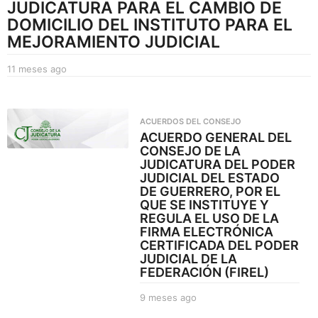
JUDICATURA PARA EL CAMBIO DE
DOMICILIO DEL INSTITUTO PARA EL
MEJORAMIENTO JUDICIAL
11 meses ago
1
1
m
e
ACUERDOS DEL CONSEJO
s
ACUERDO GENERAL DEL
e
CONSEJO DE LA
s
JUDICATURA DEL PODER
a
JUDICIAL DEL ESTADO
g
DE GUERRERO, POR EL
o
QUE SE INSTITUYE Y
REGULA EL USO DE LA
FIRMA ELECTRÓNICA
CERTIFICADA DEL PODER
JUDICIAL DE LA
FEDERACIÓN (FIREL)
9 meses ago
6
m