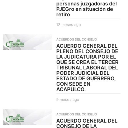
personas juzgadoras del
g
PJEGro en situación de
o
retiro
12 meses ago
1
2
m
ACUERDOS DEL CONSEJO
e
ACUERDO GENERAL DEL
s
PLENO DEL CONSEJO DE
e
LA JUDICATURA POR EL
s
QUE SE CREA EL TERCER
a
TRIBUNAL LABORAL DEL
g
PODER JUDICIAL DEL
o
ESTADO DE GUERRERO,
CON SEDE EN
ACAPULCO.
9 meses ago
9
m
e
ACUERDOS DEL CONSEJO
s
ACUERDO GENERAL DEL
e
CONSEJO DE LA
s