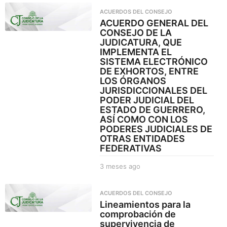
e
ACUERDOS DEL CONSEJO
s
ACUERDO GENERAL DEL
e
CONSEJO DE LA
s
JUDICATURA, QUE
a
IMPLEMENTA EL
g
SISTEMA ELECTRÓNICO
o
DE EXHORTOS, ENTRE
LOS ÓRGANOS
JURISDICCIONALES DEL
PODER JUDICIAL DEL
ESTADO DE GUERRERO,
ASÍ COMO CON LOS
PODERES JUDICIALES DE
OTRAS ENTIDADES
FEDERATIVAS
3 meses ago
3
m
e
ACUERDOS DEL CONSEJO
s
Lineamientos para la
e
comprobación de
s
supervivencia de
a