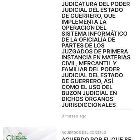
JUDICATURA DEL PODER
a
JUDICIAL DEL ESTADO
g
DE GUERRERO, QUE
o
IMPLEMENTA LA
OPERACIÓN DEL
SISTEMA INFORMÁTICO
DE LA OFICIALÍA DE
PARTES DE LOS
JUZGADOS DE PRIMERA
INSTANCIA EN MATERIAS
CIVIL, MERCANTIL Y
FAMILIAR DEL PODER
JUDICIAL DEL ESTADO
DE GUERRERO, ASÍ
COMO EL USO DEL
BUZÓN JUDICIAL EN
DICHOS ÓRGANOS
JURISDICCIONALES
9 meses ago
9
m
e
ACUERDOS DEL CONSEJO
s
ACUERDO POR EL QUE SE
e