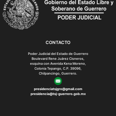
n
CONTACTO
Poder Judicial del Estado de Guerrero
Boulevard Rene Juárez Cisneros,
esquina con Avenida Kena Moreno,
Colonia Tepango, C.P. 39096,
Chilpancingo, Guerrero.
presidenciatsjgro@gmail.com
presidencia@tsj-guerrero.gob.mx