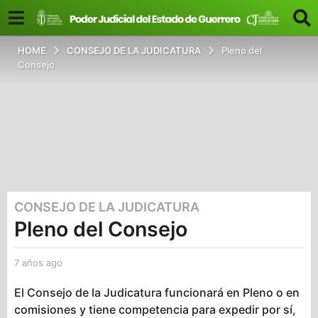
HOME
CONSEJO DE LA JUDICATURA
Pleno del
Consejo
CONSEJO DE LA JUDICATURA
7
Pleno del Consejo
a
ñ
o
7 años ago
7
s
a
ñ
a
El Consejo de la Judicatura funcionará en Pleno o en
o
g
comisiones y tiene competencia para expedir por sí,
s