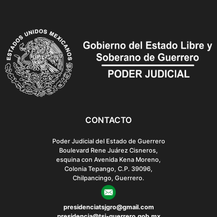
t
i
o
n
CONTACTO
Poder Judicial del Estado de Guerrero
Boulevard Rene Juárez Cisneros,
esquina con Avenida Kena Moreno,
Colonia Tepango, C.P. 39096,
Chilpancingo, Guerrero.
presidenciatsjgro@gmail.com
presidencia@tsj-guerrero.gob.mx