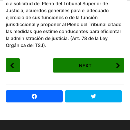
o
o a solicitud del Pleno del Tribunal Superior de
a
7
Justicia, acuerdos generales para el adecuado
g
o
a
ejercicio de sus funciones o de la función
ñ
jurisdiccional y proponer al Pleno del Tribunal citado
o
las medidas que estime conducentes para eficientar
s
la administración de justicia. (Art. 78 de la Ley
a
Orgánica del TSJ).
g
o
P
NEXT
o
s
t
P
a
g
i
n
a