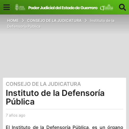
HOME
CONSEJO DE LA JUDICATURA
Instituto de la
Defensoría Pública
CONSEJO DE LA JUDICATURA
7
Instituto de la Defensoría
a
ñ
Pública
o
s
7 años ago
7
a
a
g
ñ
El Instituto de la Defensoría Pública, es un órgano