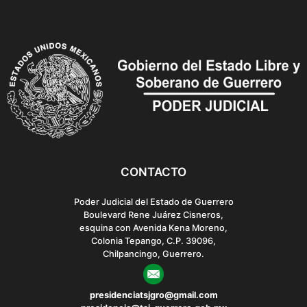
a
t
i
o
n
CONTACTO
Poder Judicial del Estado de Guerrero
Boulevard Rene Juárez Cisneros,
esquina con Avenida Kena Moreno,
Colonia Tepango, C.P. 39096,
Chilpancingo, Guerrero.
presidenciatsjgro@gmail.com