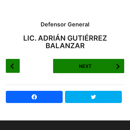
Defensor General
LIC. ADRIÁN GUTIÉRREZ
BALANZAR
P
NEXT
o
s
t
P
a
g
i
n