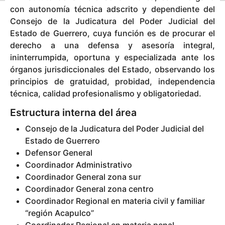
o
o
con autonomía técnica adscrito y dependiente del
s
7
Consejo de la Judicatura del Poder Judicial del
a
a
Estado de Guerrero, cuya función es de procurar el
g
ñ
o
derecho a una defensa y asesoría integral,
o
ininterrumpida, oportuna y especializada ante los
s
órganos jurisdiccionales del Estado, observando los
a
principios de gratuidad, probidad, independencia
g
técnica, calidad profesionalismo y obligatoriedad.
o
Estructura interna del área
Consejo de la Judicatura del Poder Judicial del
Estado de Guerrero
Defensor General
Coordinador Administrativo
Coordinador General zona sur
Coordinador General zona centro
Coordinador Regional en materia civil y familiar
“región Acapulco”