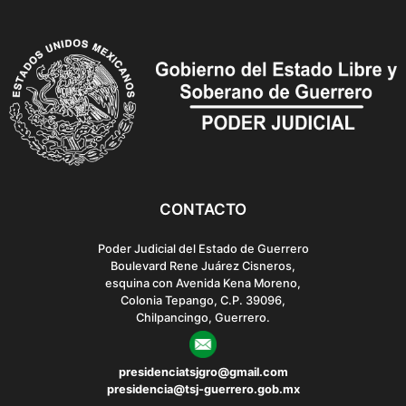
t
i
o
n
CONTACTO
Poder Judicial del Estado de Guerrero
Boulevard Rene Juárez Cisneros,
esquina con Avenida Kena Moreno,
Colonia Tepango, C.P. 39096,
Chilpancingo, Guerrero.
presidenciatsjgro@gmail.com
presidencia@tsj-guerrero.gob.mx