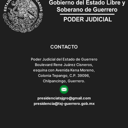
n
CONTACTO
Poder Judicial del Estado de Guerrero
Boulevard Rene Juárez Cisneros,
esquina con Avenida Kena Moreno,
Colonia Tepango, C.P. 39096,
Chilpancingo, Guerrero.
presidenciatsjgro@gmail.com
presidencia@tsj-guerrero.gob.mx